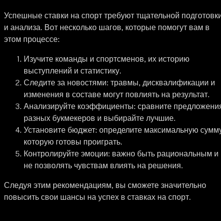
Успешные ставки на спорт требуют тщательной подготовк
и анализа. Вот несколько шагов, которые помогут вам в
этом процессе:
Изучите команды и спортсменов, их историю
выступлений и статистику.
Следите за новостями: травмы, дисквалификации и
изменения в составе могут повлиять на результат.
Анализируйте коэффициенты: сравните предложени
разных букмекеров и выбирайте лучшие.
Установите бюджет: определите максимальную сумму
которую готовы проиграть.
Контролируйте эмоции: важно быть рациональным и
не позволять чувствам влиять на решения.
Следуя этим рекомендациям, вы сможете значительно
повысить свои шансы на успех в ставках на спорт.