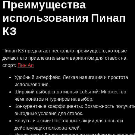
Преимущества
использования Пинап
КЗ
Пинап КЗ предлагает несколько преимуществ, которые
делают его привлекательным вариантом для ставок на
спорт:
Пин Ап
Удобный интерфейс: Легкая навигация и простота
использования.
Широкий выбор спортивных событий: Множество
чемпионатов и турниров на выбор.
Конкурентные коэффициенты: Возможность получит
выгодные условия для ставок.
Бонусы и акции: Постоянные акции для новых и
действующих пользователей.