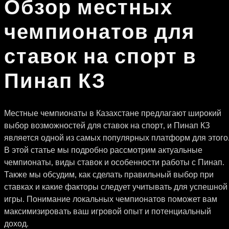
Обзор местных
чемпионатов для
ставок на спорт в
Пинап КЗ
Местные чемпионаты в Казахстане предлагают широкий
выбор возможностей для ставок на спорт, и Пинап КЗ
является одной из самых популярных платформ для этого
В этой статье мы подробно рассмотрим актуальные
чемпионаты, виды ставок и особенности работы с Пинап.
Также мы обсудим, как сделать правильный выбор при
ставках и какие факторы следует учитывать для успешной
игры. Понимание локальных чемпионатов поможет вам
максимизировать ваш игровой опыт и потенциальный
доход.