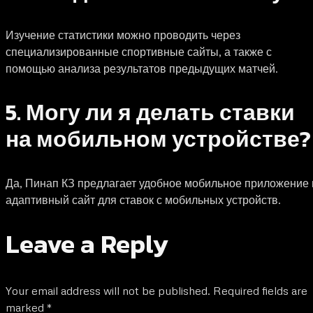
Изучение статистики можно проводить через
специализированные спортивные сайты, а также с
помощью анализа результатов предыдущих матчей.
5. Могу ли я делать ставки
на мобильном устройстве?
Да, Пинап КЗ предлагает удобное мобильное приложение 
адаптивный сайт для ставок с мобильных устройств.
Leave a Reply
Your email address will not be published.
Required fields are
marked
*