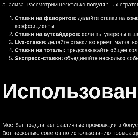
анализа. Рассмотрим несколько популярных стратег
Ставки на фаворитов:
делайте ставки на кома
коэффициенты.
Ставки на аутсайдеров:
если вы уверены в ша
Live-ставки:
делайте ставки во время матча, ко
Ставки на тоталы:
предсказывайте общее колич
Экспресс-ставки:
объединяйте несколько соб
Использован
Мостбет предлагает различные промоакции и бонусы
Вот несколько советов по использованию промоакц