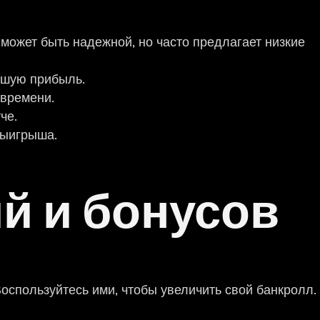
может быть надежной, но часто предлагает низкие
ьшую прибыль.
 времени.
че.
выигрыша.
й и бонусов
оспользуйтесь ими, чтобы увеличить свой банкролл.