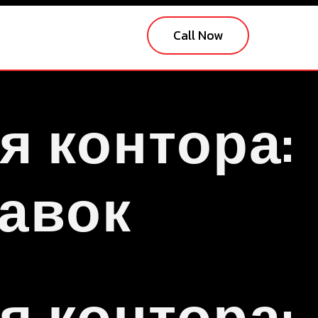
Call Now
я контора:
авок
я контора: