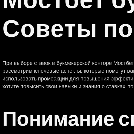
Советы по
При выборе ставок в букмекерской конторе Мостбет
рассмотрим ключевые аспекты, которые помогут вам
использовать промоакции для повышения эффективн
хотите повысить свои навыки и знания о ставках, то
Понимание с