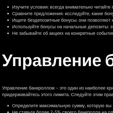
Изучите условия: всегда внимательно читайте 
Сравните предложения: исследуйте, какие бон
Ищите бездепозитные бонусы: они позволяют на
Используйте бонусы на начальные депозиты: 
Не забывайте об акциях на конкретные событи
Управление 
Управление банкроллом — это один из наиболее кри
придерживайтесь этого лимита. Следуйте этим пра
Определите максимальную сумму, которую вы г
Не ставьте более 2-5% своего банкролла на од