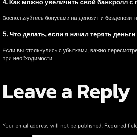
4. Как можно увеличить свой банкролл 
Воспользуйтесь бонусами на депозит и бездепозитн
5. Что делать, если я начал терять деньги
Если вы столкнулись с убытками, важно пересмотре
при необходимости.
Leave a Reply
Your email address will not be published.
Required fie