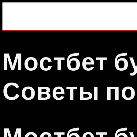
Мостбет б
Советы по
Мостбет б