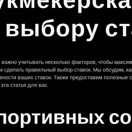
 выбору ст
 важно учитывать несколько факторов, чтобы максим
 сделать правильный выбор ставок. Мы обсудим, как
ости ваших ставок. Также предоставим полезные со
 эта статья для вас.
портивных с