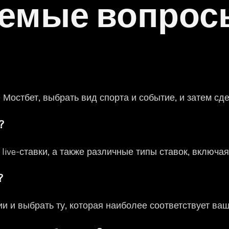
аемые вопрос
 Мостбет, выбрать вид спорта и событие, и затем сд
?
live-ставки, а также различные типы ставок, включа
?
и и выбрать ту, которая наиболее соответствует ва