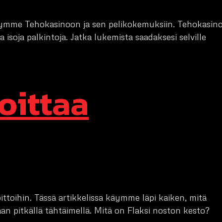
kitymme Tehokasinoon ja sen pelikokemuksiin. Tehokasin
isoja palkintoja. Jatka lukemista saadaksesi selville
oittaa
ittoihin. Tässä artikkelissa käymme läpi kaiken, mitä
aan pitkällä tähtäimellä. Mitä on Flaksi noston kesto?