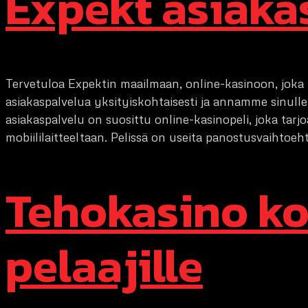
Expekt asiakas
Tervetuloa Expektin maailmaan, online-kasinoon, joka 
asiakaspalvelua yksityiskohtaisesti ja annamme sinulle
asiakaspalvelu on suosittu online-kasinopeli, joka tar
mobiililaitteeltaan. Pelissä on useita panostusvaihtoeht
Tehokasino ko
pelaajille