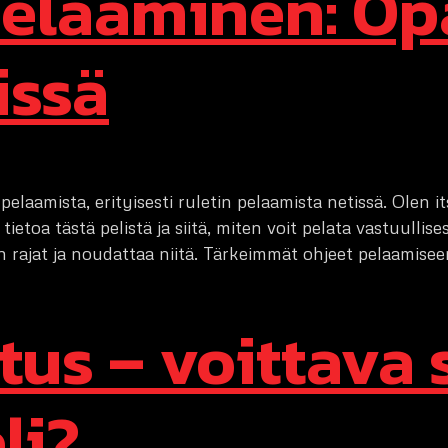
pelaaminen: Opa
issä
laamista, erityisesti ruletin pelaamista netissä. Olen it
ietoa tästä pelistä ja siitä, miten voit pelata vastuullis
en rajat ja noudattaa niitä. Tärkeimmät ohjeet pelaamise
tus – voittava 
li?