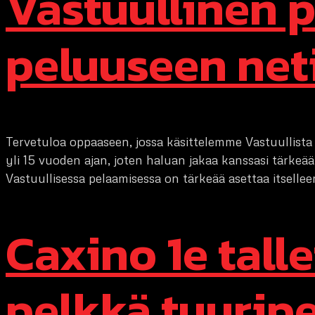
Vastuullinen 
peluuseen net
Tervetuloa oppaaseen, jossa käsittelemme Vastuullista pe
yli 15 vuoden ajan, joten haluan jakaa kanssasi tärkeää t
Vastuullisessa pelaamisessa on tärkeää asettaa itselle
Caxino 1e talle
pelkkä tuuripe