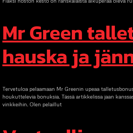
Flaksi noston kesto on ranskalaista alkuperää oleva rule
Mr Green talle
hauska ja jän
Tervetuloa pelaamaan Mr Greenin upeaa talletusbonusta!
houkuttelevia bonuksia. Tässä artikkelissa jaan kanssas
vinkkeihin. Olen pelaillut