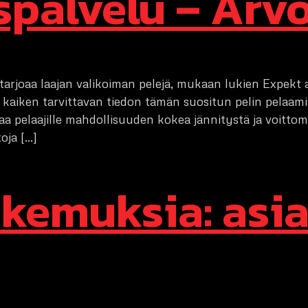
palvelu – Arvo
tarjoaa laajan valikoiman pelejä, mukaan lukien Expekt 
 kaiken tarvittavan tiedon tämän suositun pelin pelaami
joaa pelaajille mahdollisuuden kokea jännitystä ja voitt
oja […]
kemuksia: asia