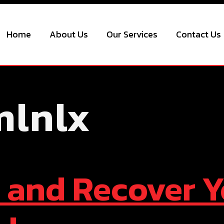
Home
About Us
Our Services
Contact Us
mlnlx
t and Recover 